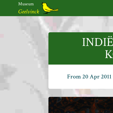
Skip
Museum
to
Geelvinck
content
Museum
Geelvinck
INDI
K
From 20 Apr 2011 