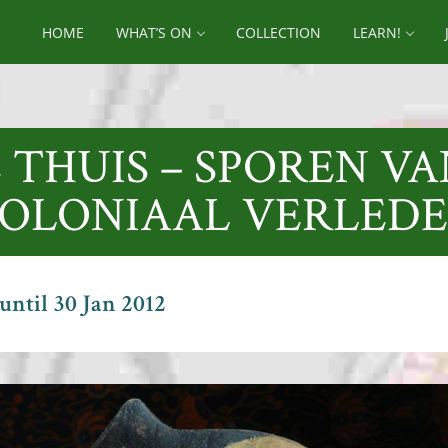
HOME
WHAT’S ON
COLLECTION
LEARN!
Ë THUIS – SPOREN VA
OLONIAAL VERLED
until 30 Jan 2012