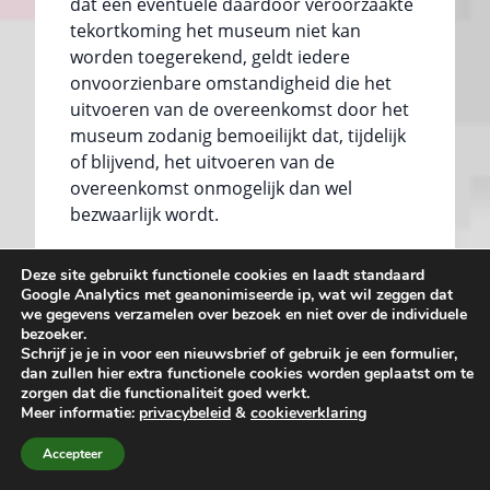
dat een eventuele daardoor veroorzaakte
tekortkoming het museum niet kan
worden toegerekend, geldt iedere
onvoorzienbare omstandigheid die het
uitvoeren van de overeenkomst door het
museum zodanig bemoeilijkt dat, tijdelijk
of blijvend, het uitvoeren van de
overeenkomst onmogelijk dan wel
bezwaarlijk wordt.
Artikel 6.2
Deze site gebruikt functionele cookies en laadt standaard
Google Analytics met geanonimiseerde ip, wat wil zeggen dat
Onder zodanige omstandigheden worden
we gegevens verzamelen over bezoek en niet over de individuele
mede verstaan omstandigheden bij
bezoeker.
personen en/of diensten en/of
Schrijf je je in voor een nieuwsbrief of gebruik je een formulier,
dan zullen hier extra functionele cookies worden geplaatst om te
instellingen waarvan het museum gebruik
zorgen dat die functionaliteit goed werkt.
maakt bij het uitvoeren van de
Meer informatie:
privacybeleid
&
cookieverklaring
bezoekovereenkomst, alsmede alles wat
Accepteer
voor voornoemden als overmacht of
opschortende dan wel ontbindende