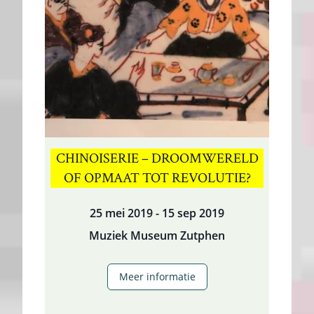
Kleintjes-
van
Osselen
CHINOISERIE – DROOMWERELD
OF OPMAAT TOT REVOLUTIE?
25 mei 2019 - 15 sep 2019
Muziek Museum Zutphen
Chinoiserie
Meer informatie
–
Droomwereld