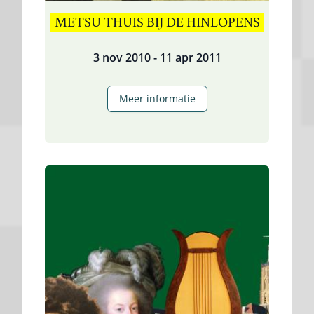
METSU THUIS BIJ DE HINLOPENS
3 nov 2010 - 11 apr 2011
Metsu
Meer informatie
thuis
bij
de
Hinlopens