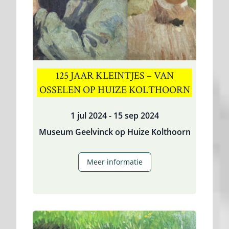
125 JAAR KLEINTJES – VAN
OSSELEN OP HUIZE KOLTHOORN
1 jul 2024 - 15 sep 2024
Museum Geelvinck op Huize Kolthoorn
125
Meer informatie
jaar
Kleintjes
–
van
Osselen