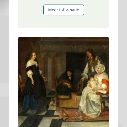
Indië
Meer informatie
Thuis
–
Sporen
van
een
Koloniaal
Verleden