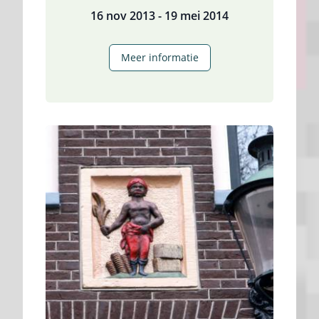
16 nov 2013 - 19 mei 2014
1813:
Meer informatie
Nederland
door
de
Russen
bevrijd!