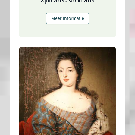
8 jun 2013 - 30 okt 2013
Tentoonstelling
Meer informatie
‘Het
Grachtenpand
Binnenstebuiten’
met
TU
Delft