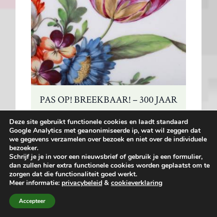
PAS OP! BREEKBAAR! – 300 JAAR
EUROPEES PORSELEIN
Deze site gebruikt functionele cookies en laadt standaard
Google Analytics met geanonimiseerde ip, wat wil zeggen dat
3 nov 2010 - 11 apr 2011
we gegevens verzamelen over bezoek en niet over de individuele
bezoeker.
Schrijf je je in voor een nieuwsbrief of gebruik je een formulier,
Pas
dan zullen hier extra functionele cookies worden geplaatst om te
Meer informatie
op!
zorgen dat die functionaliteit goed werkt.
Meer informatie:
privacybeleid
&
cookieverklaring
Breekbaar!
–
Accepteer
300