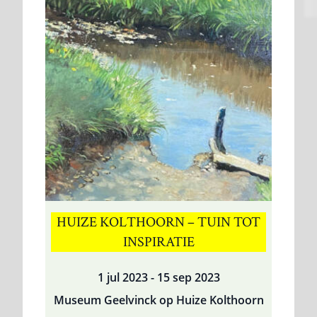
op
Huize
Kolthoorn
HUIZE KOLTHOORN – TUIN TOT
INSPIRATIE
1 jul 2023 - 15 sep 2023
Museum Geelvinck op Huize Kolthoorn