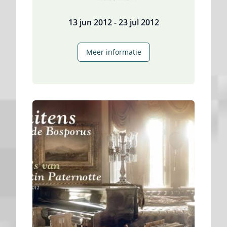
13 jun 2012 - 23 jul 2012
Zheng
Meer informatie
Xilin
–
De
hand
van
de
meester