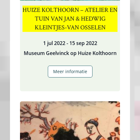
HUIZE KOLTHOORN – ATELIER EN
TUIN VAN JAN & HEDWIG
KLEINTJES-VAN OSSELEN
1 jul 2022 - 15 sep 2022
Museum Geelvinck op Huize Kolthoorn
Huize
Meer informatie
Kolthoorn
–
atelier
en
tuin
van
Jan
&
Hedwig