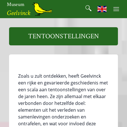
Ga
Museum
Search
naar
Search for:
Geelvinck
de
inhoud
Museum
Geelvinck
TENTOONSTELLINGEN
Zoals u zult ontdekken, heeft Geelvinck
een rijke en gevarieerde geschiedenis met
een scala aan tentoonstellingen van over
de jaren heen. Ze zijn allemaal met elkaar
verbonden door hetzelfde doel:
elementen uit het verleden van
samenlevingen onderzoeken en
ontrafelen, en wat voor invloed deze