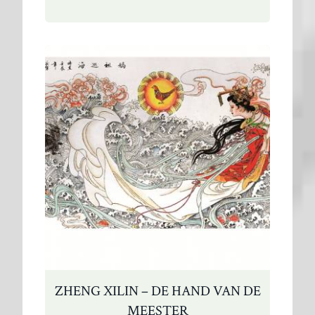
–
Portraiture
en
Nadjezjda
van
Ittersum
–
ceramic
Tsarina’s
ZHENG XILIN – DE HAND VAN DE
MEESTER