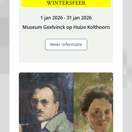
WINTERSFEER
1 jan 2026 - 31 jan 2026
Museum Geelvinck op Huize Kolthoorn
Huize
Meer informatie
Kolthoorn
in
wintersfeer