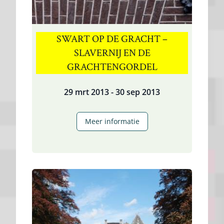
SWART OP DE GRACHT –
SLAVERNIJ EN DE
GRACHTENGORDEL
29 mrt 2013 - 30 sep 2013
Swart
Meer informatie
op
de
Gracht
–
Slavernij
en
de
Grachtengordel