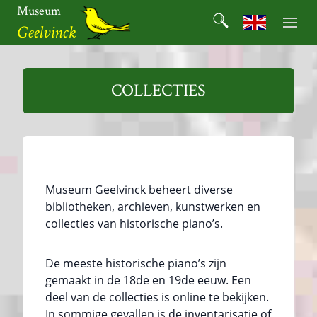
Ga
Museum
Search
naar
Search for:
Geelvinck
de
inhoud
Museum
Geelvinck
COLLECTIES
Museum Geelvinck beheert diverse
bibliotheken, archieven, kunstwerken en
collecties van historische piano’s.
De meeste historische piano’s zijn
gemaakt in de 18de en 19de eeuw. Een
deel van de collecties is online te bekijken.
In sommige gevallen is de inventarisatie of