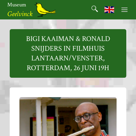
Ga
Museum
Search
naar
Search for:
Geelvinck
de
inhoud
Museum
Geelvinck
BIGI KAAIMAN & RONALD
SNIJDERS IN FILMHUIS
LANTAARN/VENSTER,
ROTTERDAM, 26 JUNI 19H