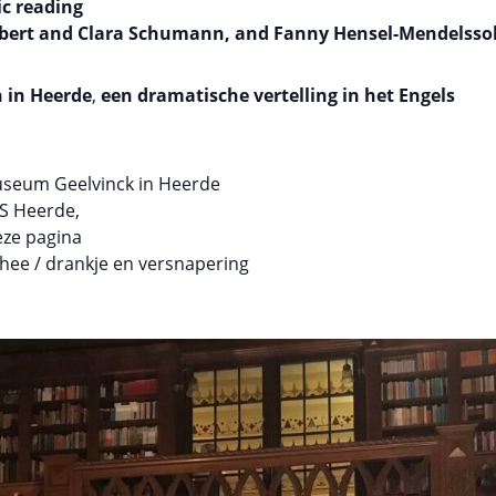
ic reading
Robert and Clara Schumann, and Fanny Hensel-Mendelss
n
in Heerde
,
een dramatische vertelling in het Engels
Museum Geelvinck in Heerde
S Heerde,
eze pagina
/ thee / drankje en versnapering