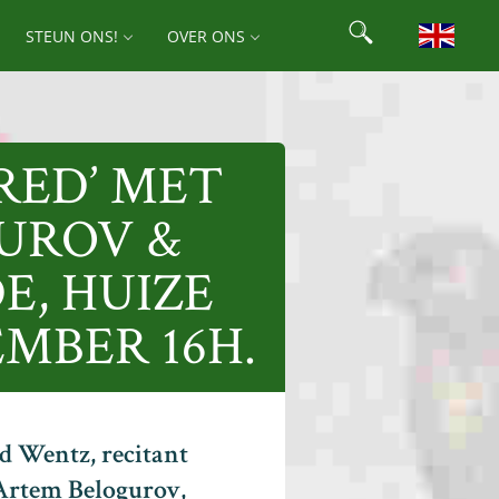
Search
STEUN ONS!
OVER ONS
Search for:
RED’ MET
UROV &
E, HUIZE
MBER 16H.
ed Wentz, recitant
Artem Belogurov,