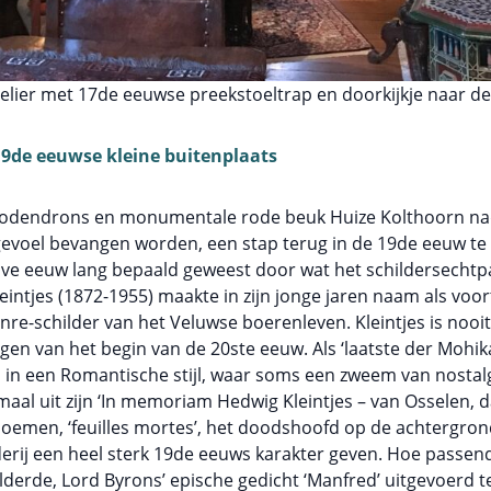
telier met 17de eeuwse preekstoeltrap en doorkijkje naar d
19de eeuwse kleine buitenplaats
odendrons en monumentale rode beuk Huize Kolthoorn nader
 gevoel bevangen worden, een stap terug in de 19de eeuw te 
lve eeuw lang bepaald geweest door wat het schildersechtpa
ntjes (1872-1955) maakte in zijn jonge jaren naam als voortr
nre-schilder van het Veluwse boerenleven. Kleintjes is noo
n van het begin van de 20ste eeuw. Als ‘laatste der Mohikane
en in een Romantische stijl, waar soms een zweem van nostal
al uit zijn ‘In memoriam Hedwig Kleintjes – van Osselen, d
loemen, ‘feuilles mortes’, het doodshoofd op de achtergro
lderij een heel sterk 19de eeuws karakter geven. Hoe passend
hilderde, Lord Byrons’ epische gedicht ‘Manfred’ uitgevoerd t