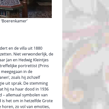
e ‘Boerenkamer’
t en de villa uit 1880
zetten. Niet verwonderlijk, de
ar Jan en Hedwig Kleintjes
effelijke portrettist (Prins
it meegegaan in de
n’, zoals hij zichzelf
gie uit sprak. De stemming
at hij na haar dood in 1936
nd – allemaal symbolen van
 is het om in hetzelfde Grote
e horen, zo vol van emoties,