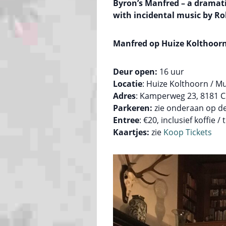
Byron’s Manfred – a dramat
with incidental music by 
Manfred op Huize Kolthoor
Deur open:
16 uur
Locatie
: Huize Kolthoorn / 
Adres
: Kamperweg 23, 8181 C
Parkeren:
zie onderaan op d
Entree
: €20, inclusief koffie 
Kaartjes:
zie
Koop Tickets