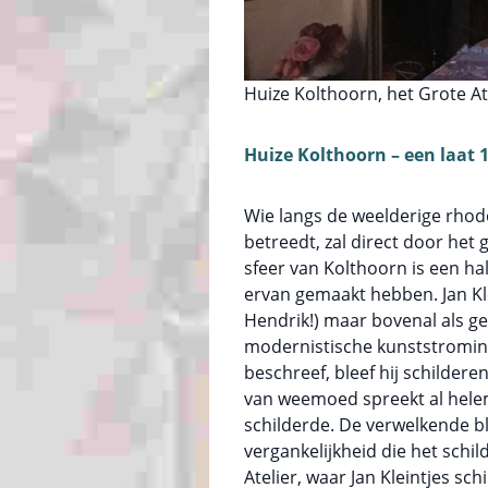
Huize Kolthoorn, het Grote A
Huize Kolthoorn – een laat 
Wie langs de weelderige rhod
betreedt, zal direct door het
sfeer van Kolthoorn is een ha
ervan gemaakt hebben. Jan Klei
Hendrik!) maar bovenal als ge
modernistische kunststrominge
beschreef, bleef hij schilder
van weemoed spreekt al helema
schilderde. De verwelkende b
vergankelijkheid die het schi
Atelier, waar Jan Kleintjes sc