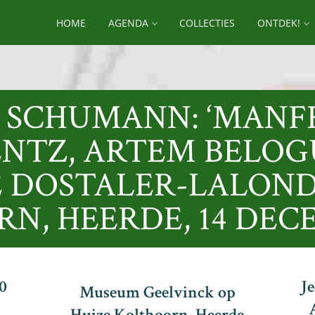
HOME
AGENDA
COLLECTIES
ONTDEK!
 SCHUMANN: ‘MANF
ENTZ, ARTEM BELOG
 DOSTALER-LALOND
N, HEERDE, 14 DECE
00
J
Museum Geelvinck op
Huize Kolthoorn, Heerde