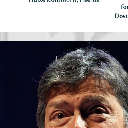
fo
Dost