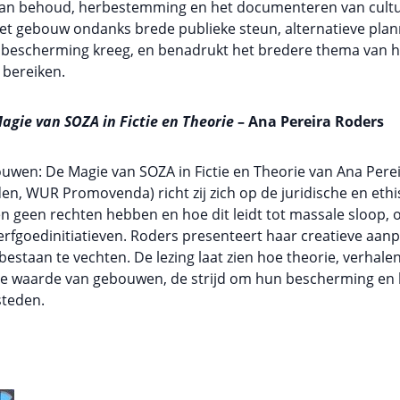
van behoud, herbestemming en het documenteren van cultur
het gebouw ondanks brede publieke steun, alternatieve pla
en bescherming kreeg, en benadrukt het bredere thema va
 bereiken.
gie van SOZA in Fictie en Theorie
– Ana Pereira Roders
ouwen: De Magie van SOZA in Fictie en Theorie van Ana Pere
, WUR Promovenda) richt zij zich op de juridische en ethis
een rechten hebben en hoe dit leidt tot massale sloop, o
rfgoedinitiatieven. Roders presenteert haar creatieve aanp
tbestaan te vechten. De lezing laat zien hoe theorie, verha
de waarde van gebouwen, de strijd om hun bescherming en 
steden.