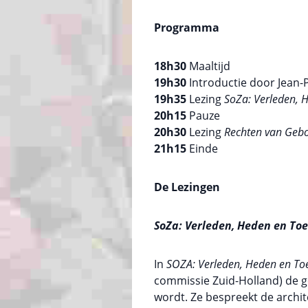
Programma
18h30
Maaltijd
19h30
Introductie door Jean-
19h35
Lezing
SoZa: Verleden, 
20h15
Pauze
20h30
Lezing
Rechten van Gebo
21h15
Einde
De Lezingen
SoZa: Verleden, Heden en T
In
SOZA: Verleden, Heden en T
commissie Zuid-Holland) de g
wordt. Ze bespreekt de archite