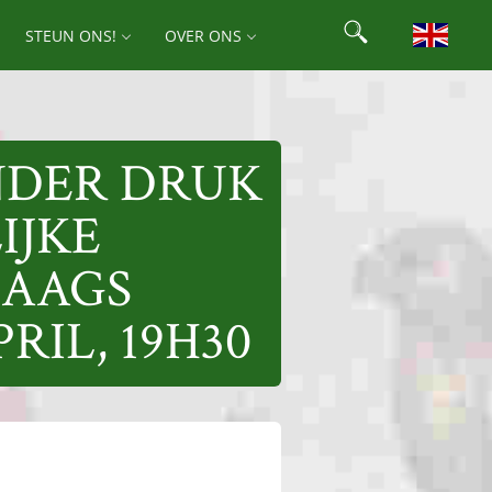
Search
STEUN ONS!
OVER ONS
Search for:
NDER DRUK
IJKE
HAAGS
RIL, 19H30