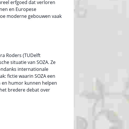
eel erfgoed dat verloren
nnen en Europese
n hoe moderne gebouwen vaak
ira Roders (TUDelft
che situatie van SOZA. Ze
ndanks internationale
ak: fictie waarin SOZA een
len en humor kunnen helpen
het bredere debat over