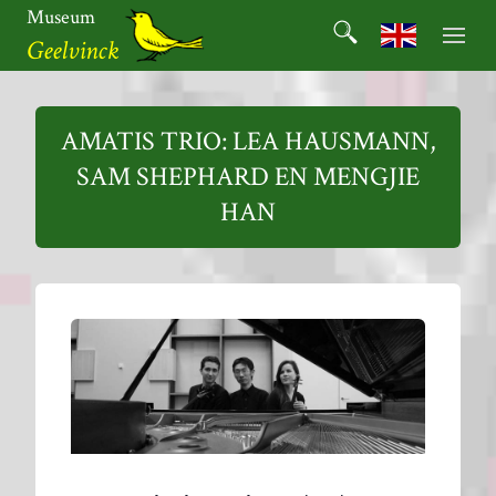
Ga
Museum
Search
naar
Search for:
Geelvinck
de
inhoud
Museum
Geelvinck
AMATIS TRIO: LEA HAUSMANN,
SAM SHEPHARD EN MENGJIE
HAN