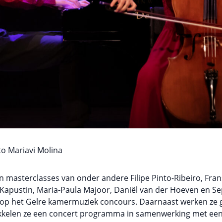
to Mariavi Molina
masterclasses van onder andere Filipe Pinto-Ribeiro, Frans
 Kapustin, Maria-Paula Majoor, Daniël van der Hoeven en S
le op het Gelre kamermuziek concours. Daarnaast werken z
ikkelen ze een concert programma in samenwerking met een