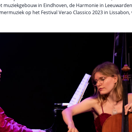
et muziekgebouw in Eindhoven, de Harmonie in Leeuwarden 
mermuziek op het Festival Verao Classico 2023 in Lissabon,