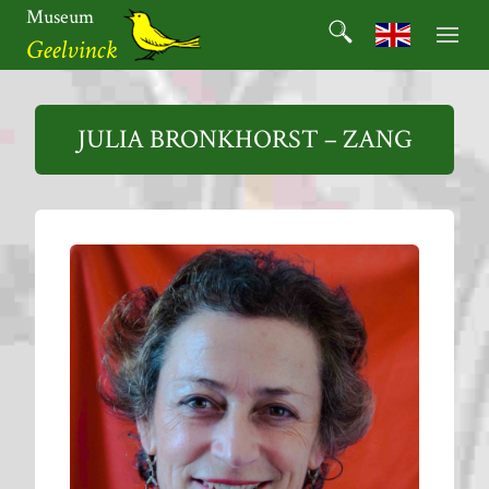
Ga
Museum
Search
naar
Search for:
Geelvinck
de
inhoud
Museum
Geelvinck
JULIA BRONKHORST – ZANG