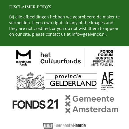
DISCLAIMER FOTO’S
Bij alle afbeeldingen hebben we geprobeerd de maker te
vermelden. If you own rights to any of the images and
they are not credited, or you do not wish them to appear
on our site, please contact us at
info@geelvinck.nl
.