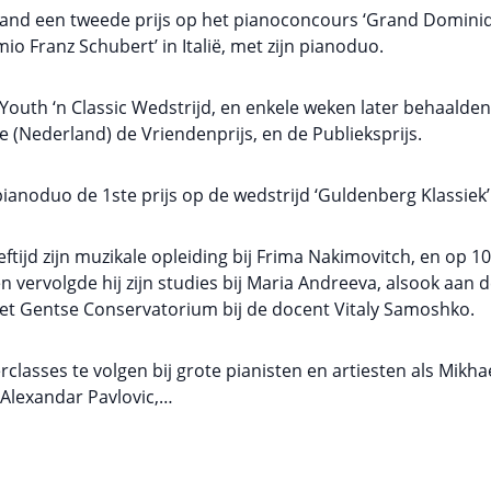
land een tweede prijs op het pianoconcours ‘Grand Dominiqu
o Franz Schubert’ in Italië, met zijn pianoduo.
Youth ‘n Classic Wedstrijd, en enkele weken later behaalden 
Nederland) de Vriendenprijs, en de Publieksprijs.
pianoduo de 1ste prijs op de wedstrijd ‘Guldenberg Klassiek’
tijd zijn muzikale opleiding bij Frima Nakimovitch, en op 10-ja
en vervolgde hij zijn studies bij Maria Andreeva, alsook aa
et Gentse Conservatorium bij de docent Vitaly Samoshko.
classes te volgen bij grote pianisten en artiesten als Mikh
 Alexandar Pavlovic,…