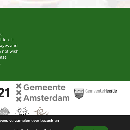
we
den. If
mages and
o not wish
ease
.
evens verzamelen over bezoek en