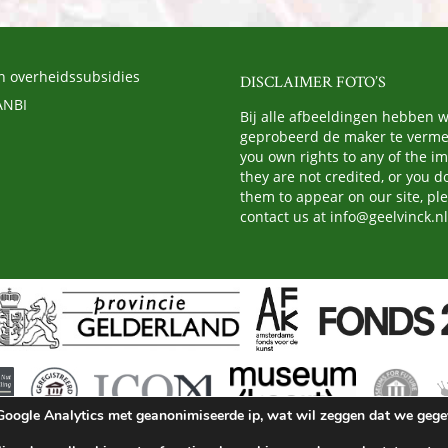
n overheidssubsidies
DISCLAIMER FOTO’S
ANBI
Bij alle afbeeldingen hebben 
geprobeerd de maker te vermel
you own rights to any of the i
they are not credited, or you d
them to appear on our site, pl
contact us at
info@geelvinck.nl
d Google Analytics met geanonimiseerde ip, wat wil zeggen dat we geg