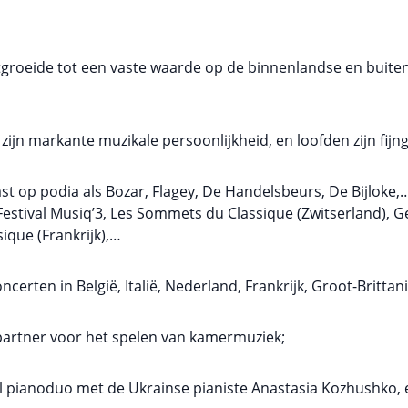
itgroeide tot een vaste waarde op de binnenlandse en buite
zijn markante muzikale persoonlijkheid, en loofden zijn fijng
ast op podia als Bozar, Flagey, De Handelsbeurs, De Bijloke,
l, Festival Musiq’3, Les Sommets du Classique (Zwitserland), 
ique (Frankrijk),…
certen in België, Italië, Nederland, Frankrijk, Groot-Brittan
 partner voor het spelen van kamermuziek;
ol pianoduo met de Ukrainse pianiste Anastasia Kozhushko,