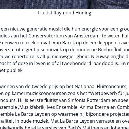
Fluitist Raymond Honing
en nieuwe generatie musici die hun energie voor een groo
tudies aan het Conservatorium van Amsterdam, te weten flui
rie eeuwen muziek omvat. Van Barok op de een-kleppen trav
verso tot eigentijdse muziek op de moderne Boehmfluit, inclu
ieuwe repertoire is altijd nieuwsgierigheid. Nieuwsgierighei
cht of deze in leven is of al tweehonderd jaar dood is. En 
et publiek.
t winnen van de tweede prijs op het Nationaal Fluitconcour
ijzen op kamermuziekconcoursen zoals het “Wettbewerb für J
cours. Hij is eerste fluitist van Sinfonia Rotterdam en spee
semble ,Musikfabrik, Ives Ensemble, Anima Eterna en Comb
ensemble La Barca Leyden op waarmee hij bijzondere projecte
iteit in oude muziek. Met La Barca Leyden verraste en ov
nkelvoudig bezette versies van Bach’s Mattheus en Johannes