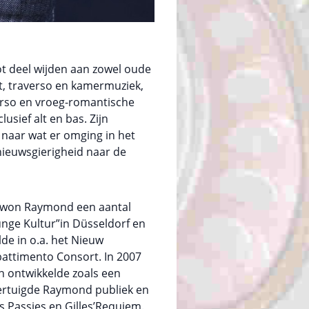
t deel wijden aan zowel oude
t, traverso en kamermuziek,
erso en vroeg-romantische
sief alt en bas. Zijn
d naar wat er omging in het
nieuwsgierigheid naar de
s, won Raymond een aantal
unge Kultur”in Düsseldorf en
lde in o.a. het Nieuw
attimento Consort. In 2007
n ontwikkelde zoals een
ertuigde Raymond publiek en
 Passies en Gilles’Requiem.