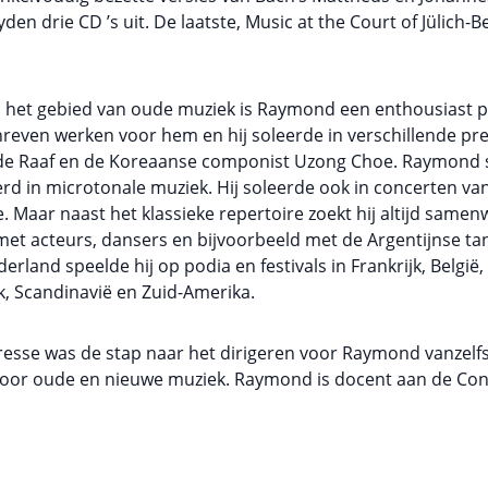
den drie CD ’s uit. De laatste, Music at the Court of Jülich-
 het gebied van oude muziek is Raymond een enthousiast p
reven werken voor hem en hij soleerde in verschillende pr
in de Raaf en de Koreaanse componist Uzong Choe. Raymond s
d in microtonale muziek. Hij soleerde ook in concerten van J
. Maar naast het klassieke repertoire zoekt hij altijd same
et acteurs, dansers en bijvoorbeeld met de Argentijnse tan
erland speelde hij op podia en festivals in Frankrijk, België,
k, Scandinavië en Zuid-Amerika.
resse was de stap naar het dirigeren voor Raymond vanzelfs
r voor oude en nieuwe muziek. Raymond is docent aan de C