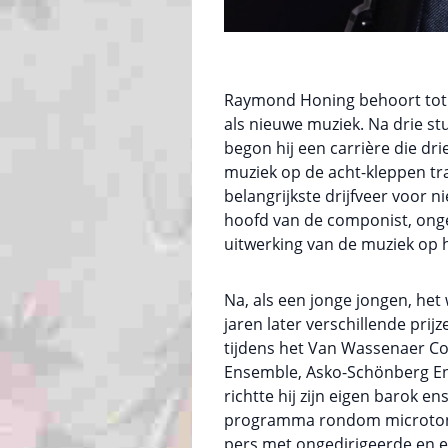
Raymond Honing behoort tot e
als nieuwe muziek. Na drie s
begon hij een carrière die d
muziek op de acht-kleppen tra
belangrijkste drijfveer voor n
hoofd van de componist, ongea
uitwerking van de muziek op h
Na, als een jonge jongen, he
jaren later verschillende pr
tijdens het Van Wassenaer Con
Ensemble, Asko-Schönberg En
richtte hij zijn eigen barok 
programma rondom microtonal
pers met ongedirigeerde en e