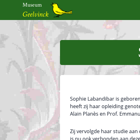
Ga
Museum
naar
Geelvinck
de
inhoud
Museum
Geelvinck
Sophie Labandibar is geboren i
heeft zij haar opleiding geno
Alain Planès en Prof. Emmanuel
Zij vervolgde haar studie aan 
is nu ook verbonden aan deze 