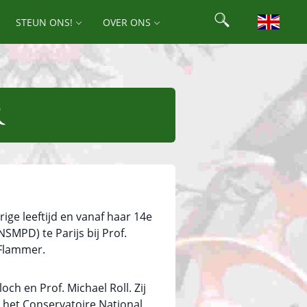
Search
STEUN ONS!
OVER ONS
Search for:
R
rige leeftijd en vanaf haar 14e
SMPD) te Parijs bij Prof.
 Flammer.
ch en Prof. Michael Roll. Zij
t het Conservatoire National