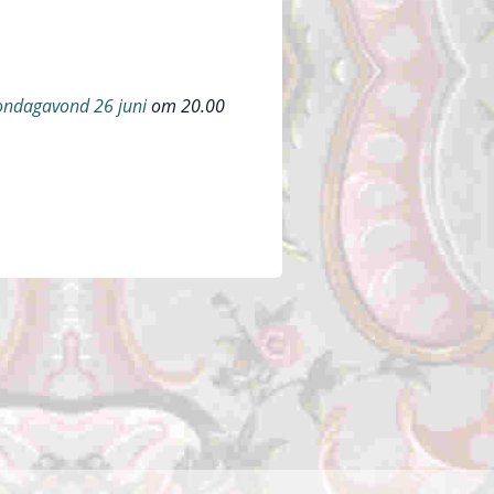
ondagavond 26 juni
om 20.00