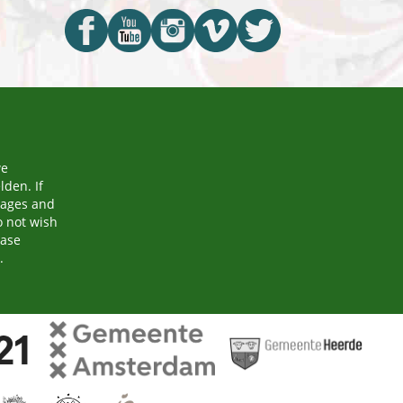
we
den. If
mages and
o not wish
ease
.