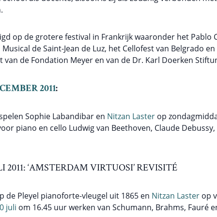
.
gd op de grotere festival in Frankrijk waaronder het Pablo C
usical de Saint-Jean de Luz, het Cellofest van Belgrado en 
at van de Fondation Meyer en van de Dr. Karl Doerken Stiftu
CEMBER 2011
:
 spelen Sophie Labandibar en
Nitzan Laster
op zondagmidda
or piano en cello Ludwig van Beethoven, Claude Debussy,
I 2011: ‘AMSTERDAM VIRTUOSI’ REVISITÉ
 de Pleyel pianoforte-vleugel uit 1865 en
Nitzan Laster
op v
 juli
om 16.45 uur werken van Schumann, Brahms, Fauré e