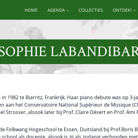
HOME
AGENDA
COLLECTIES
ONTDEK!
SOPHIE LABANDIBA
n 1982 te Biarritz, Frankrijk. Haar piano debute was op 3-ja
ten aan het Conservatoire National Supérieur de Musique (CN
 Strosser, alsook later bij Prof. Claire Désert en Prof. Ami
de Folkwang Hogeschool te Essen, Duitsland bij Prof.Boris Blo
school als docente, alsook is zij als zodanig verbonden me