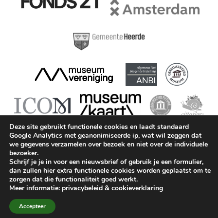
Deze site gebruikt functionele cookies en laadt standaard
Google Analytics met geanonimiseerde ip, wat wil zeggen dat
we gegevens verzamelen over bezoek en niet over de individuele
bezoeker.
Schrijf je je in voor een nieuwsbrief of gebruik je een formulier,
dan zullen hier extra functionele cookies worden geplaatst om te
Museum Geelvinck © 2026 || KvK: 41215421 || BTW:
zorgen dat die functionaliteit goed werkt.
815194687B01 ||
info@geelvinck.nl
||
+31 (0)20 63 90
Meer informatie:
privacybeleid
&
cookieverklaring
747
||
ANBI
||
Privacy
||
Cookieverklaring
||
Disclaimer
||
Huisregels
Accepteer