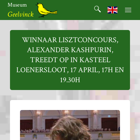
Ga
Museum
Search
naar
Search for:
Geelvinck
de
inhoud
Museum
Geelvinck
WINNAAR LISZTCONCOURS,
ALEXANDER KASHPURIN,
TREEDT OP IN KASTEEL
LOENERSLOOT, 17 APRIL, 17H EN
19.30H