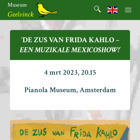
Ga
Museum
Search
naar
Search for:
Geelvinck
de
inhoud
Museum
Geelvinck
‘
DE ZUS VAN FRIDA KAHLO
–
EEN MUZIKALE MEXICOSHOW!
’
4 mrt 2023, 20.15
Pianola Museum, Amsterdam