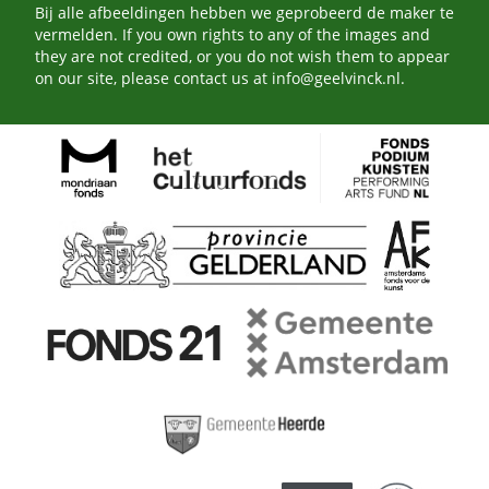
Bij alle afbeeldingen hebben we geprobeerd de maker te
vermelden. If you own rights to any of the images and
they are not credited, or you do not wish them to appear
on our site, please contact us at
info@geelvinck.nl
.