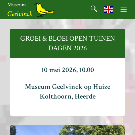
Ga
Museum
Search
naar
Search for:
Geelvinck
de
inhoud
Museum
Geelvinck
GROEI & BLOEI OPEN TUINEN
DAGEN 2026
10 mei 2026, 10.00
Museum Geelvinck op Huize
Kolthoorn, Heerde