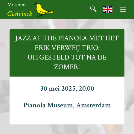
Ga
Museum
Search
naar
Search for:
Geelvinck
de
inhoud
Museum
Geelvinck
JAZZ AT THE PIANOLA MET HET
ERIK VERWEIJ TRIO:
UITGESTELD TOT NA DE
ZOMER!
30 mei 2025, 20.00
Pianola Museum, Amsterdam