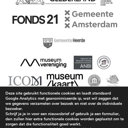
Deze site gebruikt functionele cookies en laadt standaard
Google Analytics met geanonimiseerde ip, wat wil zeggen dat
we gegevens verzamelen over bezoek en niet over de individuele
bezoeker.
Schrijf je je in voor een nieuwsbrief of gebruik je een formulier,
dan zullen hier extra functionele cookies worden geplaatst om te
Museum Geelvinck © 2026 || KvK: 41215421 || BTW:
zorgen dat die functionaliteit goed werkt.
815194687B01 ||
info@geelvinck.nl
||
+31 (0)20 63 90