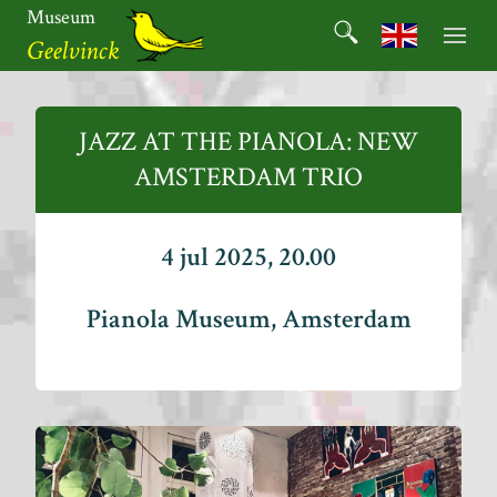
Ga
Museum
Search
naar
Search for:
Geelvinck
de
inhoud
Museum
Geelvinck
JAZZ AT THE PIANOLA: NEW
AMSTERDAM TRIO
4 jul 2025, 20.00
Pianola Museum, Amsterdam