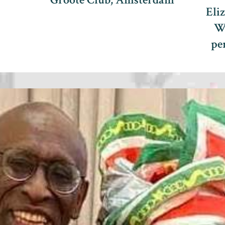
Eli
W
pe