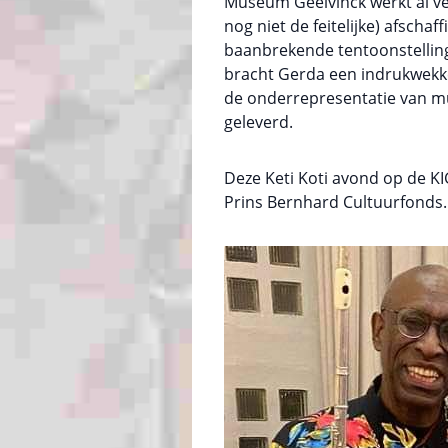
Museum Geelvinck werkt al ve
nog niet de feitelijke) afsch
baanbrekende tentoonstelling 
bracht Gerda een indrukwekke
de onderrepresentatie van mu
geleverd.
Deze Keti Koti avond op de 
Prins Bernhard Cultuurfonds.