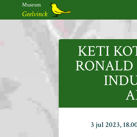
Ga
Museum
naar
Geelvinck
de
inhoud
Museum
Geelvinck
KETI KO
RONALD 
INDU
A
3 jul 2023, 18.0