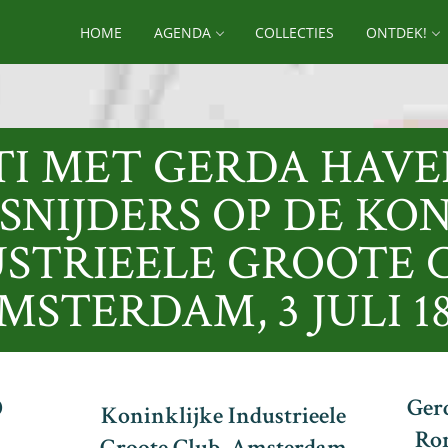
HOME
AGENDA
COLLECTIES
ONTDEK!
TI MET GERDA HAV
SNIJDERS OP DE KON
STRIEELE GROOTE 
MSTERDAM, 3 JULI 1
0
Ger
Koninklijke Industrieele
Ron
Groote Club, Amsterdam