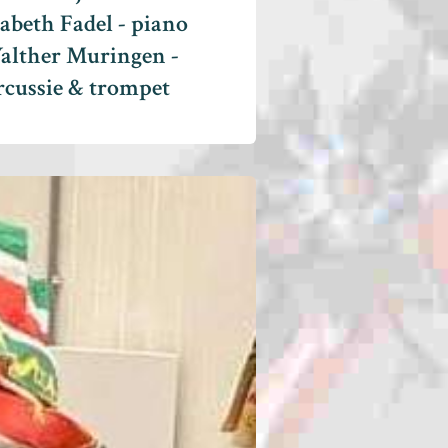
zabeth Fadel - piano
alther Muringen -
rcussie & trompet