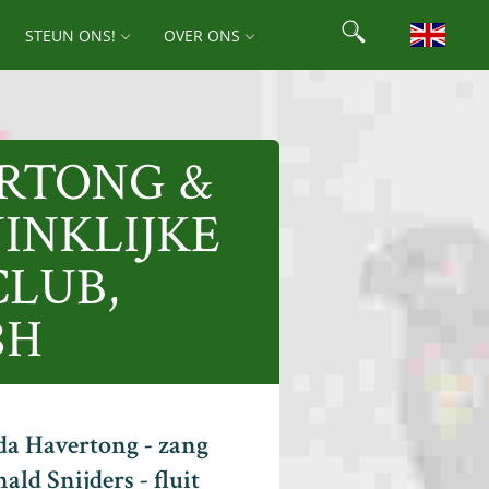
Search
STEUN ONS!
OVER ONS
Search for:
ERTONG &
INKLIJKE
CLUB,
8H
da Havertong - zang
ald Snijders - fluit