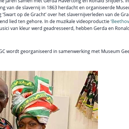
le jaren samen met Gerda Havertong en Ronald Snijders. I
affing van de slavernij in 1863 herdacht en organiseerde Mu
‘Swart op de Gracht’ over het slavernijverleden van de Gra
nd lied ten gehore. In de muzikale videoproductie
‘Beethov
sici van kleur werd geadresseerd, hebben Gerda en Ronald 
KIGC wordt georganiseerd in samenwerking met Museum Geel