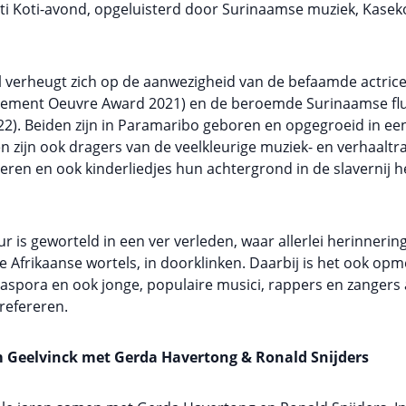
eti Koti-avond, opgeluisterd door Surinaamse muziek, Kaseko,
l verheugt zich op de aanwezigheid van de befaamde actri
vement Oeuvre Award 2021) en de beroemde Surinaamse flui
022). Beiden zijn in Paramaribo geboren en opgegroeid in ee
zijn ook dragers van de veelkleurige muziek- en verhaaltradi
deren en ook kinderliedjes hun achtergrond in de slavernij heb
r is geworteld in een ver verleden, waar allerlei herinneri
e Afrikaanse wortels, in doorklinken. Daarbij is het ook opm
iaspora en ook jonge, populaire musici, rappers en zangers
 refereren.
 Geelvinck
met Gerda Havertong & Ronald Snijders