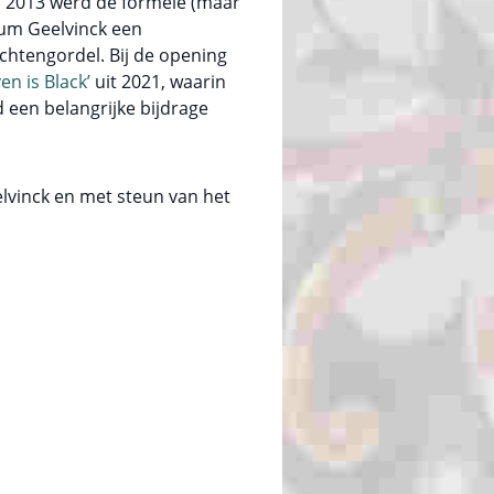
n 2013 werd de formele (maar
seum Geelvinck een
chtengordel. Bij de opening
en is Black’
uit 2021, waarin
een belangrijke bijdrage
vinck en met steun van het