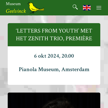
Ga
Museum
Search
naar
Search for:
Geelvinck
de
inhoud
Museum
Geelvinck
‘LETTERS FROM YOUTH’ MET
HET ZENITH TRIO, PREMIÈRE
6 okt 2024, 20.00
Pianola Museum, Amsterdam