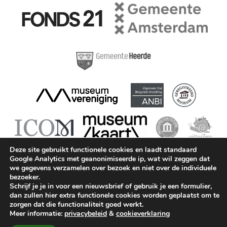
Deze site gebruikt functionele cookies en laadt standaard
Google Analytics met geanonimiseerde ip, wat wil zeggen dat
we gegevens verzamelen over bezoek en niet over de individuele
bezoeker.
Schrijf je je in voor een nieuwsbrief of gebruik je een formulier,
dan zullen hier extra functionele cookies worden geplaatst om te
Museum Geelvinck © 2026 || KvK: 41215421 || BTW:
zorgen dat die functionaliteit goed werkt.
815194687B01 ||
info@geelvinck.nl
||
+31 (0)20 63 90
Meer informatie:
privacybeleid
&
cookieverklaring
747
||
ANBI
||
Privacy
||
Cookieverklaring
||
Disclaimer