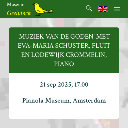
Ga
Museum
Search
naar
Search for:
Geelvinck
de
inhoud
Museum
Geelvinck
‘MUZIEK VAN DE GODEN’ MET
EVA-MARIA SCHUSTER, FLUIT
EN LODEWIJK CROMMELIN,
PIANO
21 sep 2025, 17.00
Pianola Museum, Amsterdam