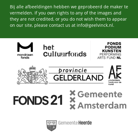
Bij alle afbeeldingen hebben we geprobeerd de maker te
vermelden. If you own rights to any of the images and
they are not credited, or you do not wish them to appear
on our site, please contact us at
info@geelvinck.nl
.