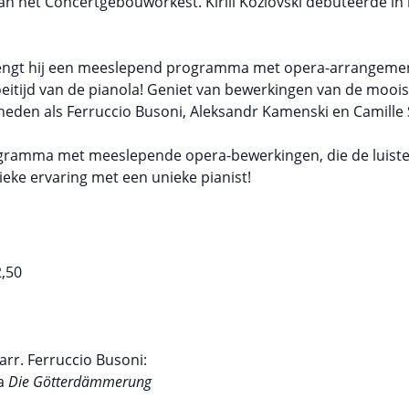
van het Concertgebouworkest. Kirill Kozlovski debuteerde 
ngt hij een meeslepend programma met opera-arrangement
bloeitijd van de pianola! Geniet van bewerkingen van de mooi
eden als Ferruccio Busoni, Aleksandr Kamenski en Camille 
ogramma met meeslepende opera-bewerkingen, die de luister
ieke ervaring met een unieke pianist!
,50
arr. Ferruccio Busoni:
ra
Die Götterdämmerung