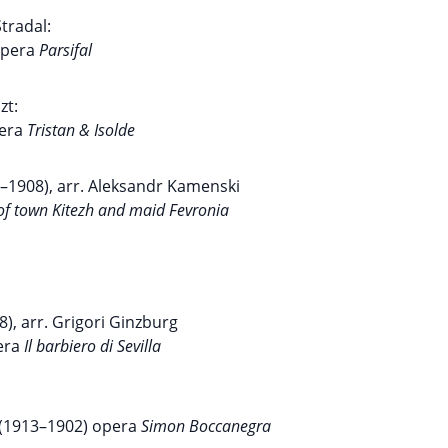
Stradal:
opera
Parsifal
szt:
pera
Tristan & Isolde
4–1908), arr. Aleksandr Kamenski
 of town Kitezh and maid Fevronia
), arr. Grigori Ginzburg
era
Il barbiero di Sevilla
 (1913–1902) opera
Simon Boccanegra