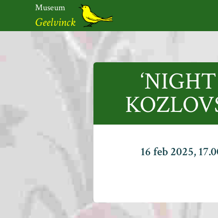
Ga
Museum
naar
Geelvinck
de
inhoud
Museum
Geelvinck
‘NIGHT
KOZLOVS
16 feb 2025, 17.0