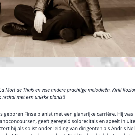
 La Mort de Thaïs en vele andere prachtige melodieën. Kirill Koz
recital met een unieke pianist!
arus geboren Finse pianist met een glansrijke carriére. Hij wa
ianoconcoursen, geeft geregeld solorecitals en speelt in u
rt hij als solist onder leiding van dirigenten als Andris Ne