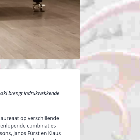
lovski brengt indrukwekkende
s laureaat op verschillende
iteenlopende combinaties
lsons, Janos Fürst en Klaus