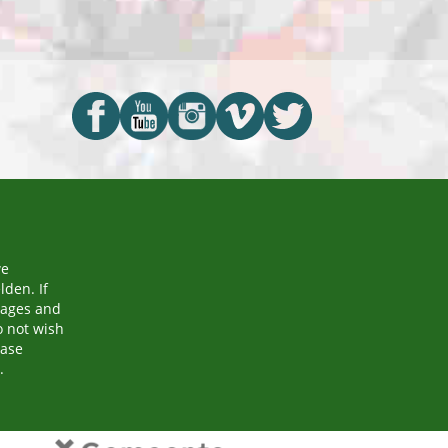
we
den. If
mages and
o not wish
ease
.