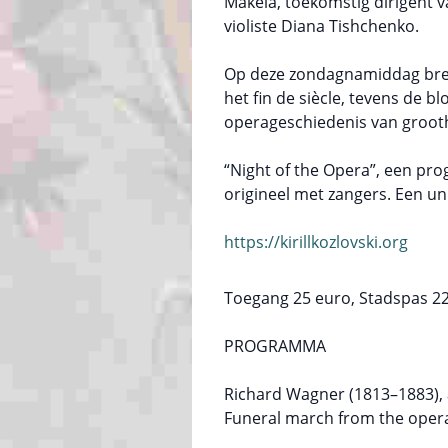
Mäkelä, toekomstig dirigent 
violiste Diana Tishchenko.
Op deze zondagnamiddag bre
het fin de siècle, tevens de 
operageschiedenis van grooth
“Night of the Opera”, een pr
origineel met zangers. Een un
https://kirillkozlovski.org
Toegang 25 euro, Stadspas 22
PROGRAMMA
Richard Wagner (1813–1883), 
Funeral march from the ope