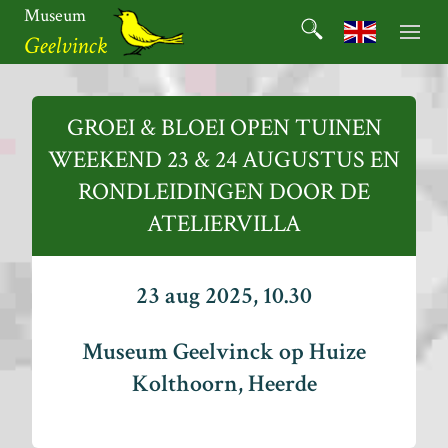
Ga
Museum
Search
naar
Search for:
Geelvinck
de
inhoud
Museum
Geelvinck
GROEI & BLOEI OPEN TUINEN
WEEKEND 23 & 24 AUGUSTUS EN
RONDLEIDINGEN DOOR DE
ATELIERVILLA
23 aug 2025, 10.30
Museum Geelvinck op Huize
Kolthoorn, Heerde