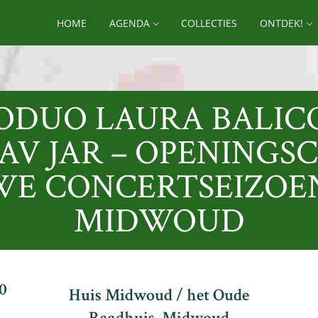
HOME
AGENDA
COLLECTIES
ONTDEK!
ODUO LAURA BALIC
AV JAR – OPENING
WE CONCERTSEIZOEN
MIDWOUD
00
Huis Midwoud / het Oude
Raadhuis, Midwoud