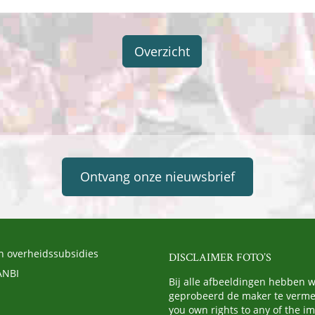
Overzicht
Ontvang onze nieuwsbrief
n overheidssubsidies
DISCLAIMER FOTO’S
ANBI
Bij alle afbeeldingen hebben 
geprobeerd de maker te vermel
you own rights to any of the i