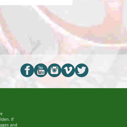
we
den. If
mages and