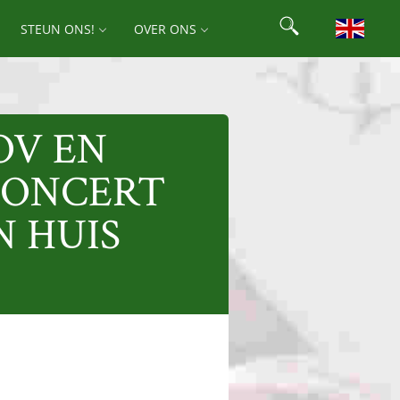
Search
STEUN ONS!
OVER ONS
Search for:
OV EN
SCONCERT
 HUIS