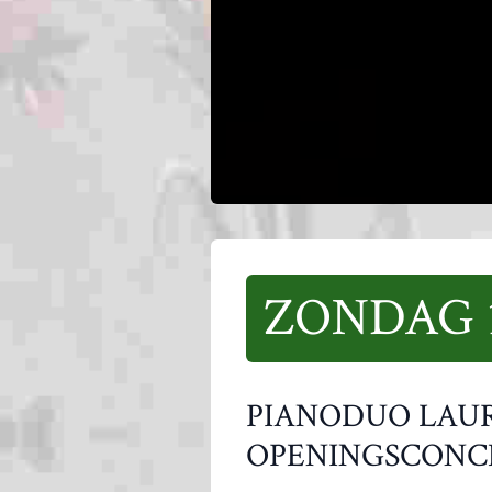
ZONDAG 1
PIANODUO LAUR
OPENINGSCONC