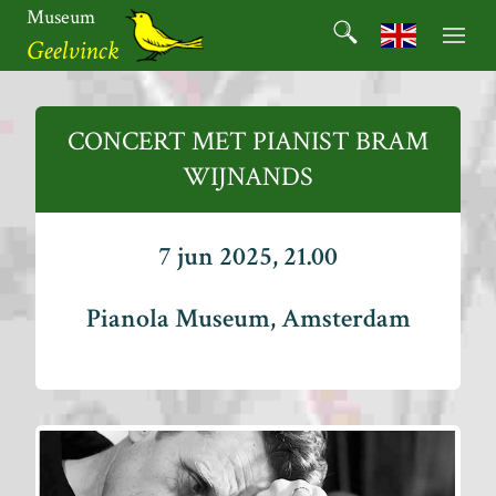
Ga
Museum
Search
naar
Search for:
Geelvinck
de
inhoud
Museum
Geelvinck
CONCERT MET PIANIST BRAM
WIJNANDS
7 jun 2025, 21.00
Pianola Museum, Amsterdam