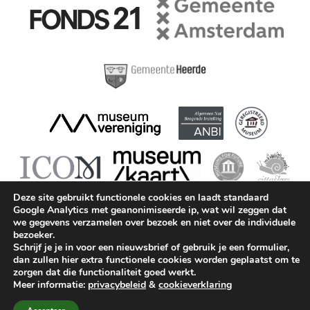
Deze site gebruikt functionele cookies en laadt standaard
Google Analytics met geanonimiseerde ip, wat wil zeggen dat
we gegevens verzamelen over bezoek en niet over de individuele
bezoeker.
Schrijf je je in voor een nieuwsbrief of gebruik je een formulier,
dan zullen hier extra functionele cookies worden geplaatst om te
Museum Geelvinck © 2026 || KvK: 41215421 || BTW:
zorgen dat die functionaliteit goed werkt.
815194687B01 ||
info@geelvinck.nl
||
+31 (0)20 63 90
Meer informatie:
privacybeleid
&
cookieverklaring
747
||
ANBI
||
Privacy
||
Cookieverklaring
||
Disclaimer
||
Huisregels