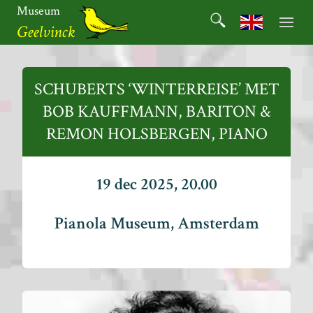
Ga
Museum
Search
naar
Search for:
Geelvinck
de
inhoud
Museum
Geelvinck
SCHUBERTS ‘WINTERREISE’ MET
BOB KAUFFMANN, BARITON &
REMON HOLSBERGEN, PIANO
19 dec 2025, 20.00
Pianola Museum, Amsterdam