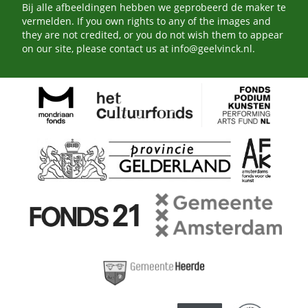
Bij alle afbeeldingen hebben we geprobeerd de maker te
vermelden. If you own rights to any of the images and
they are not credited, or you do not wish them to appear
on our site, please contact us at
info@geelvinck.nl
.