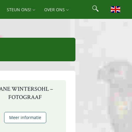
Search
STEUN ONS!
OVER ONS
Search for:
JANE WINTERSOHL –
FOTOGRAAF
Jane
Meer informatie
Wintersohl
–