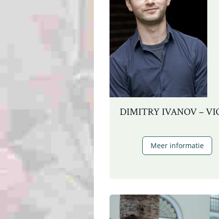
DIMITRY IVANOV – V
D
Meer informatie
I
–
v