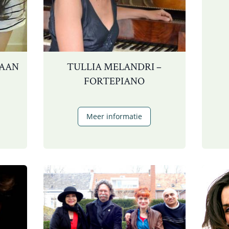
RAAN
TULLIA MELANDRI –
FORTEPIANO
arla
enchi
Tullia
Meer informatie
Melandri
opraan
–
fortepiano