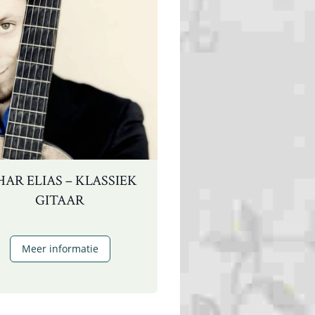
HAR ELIAS – KLASSIEK
GITAAR
Izhar
Meer informatie
Elias
–
klassiek
gitaar