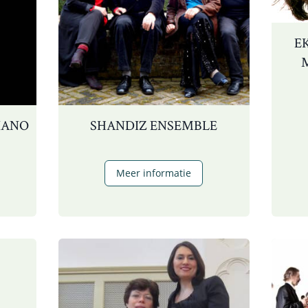
E
IANO
SHANDIZ ENSEMBLE
obias
Shandiz
Meer informatie
orsboom
Ensemble
iano