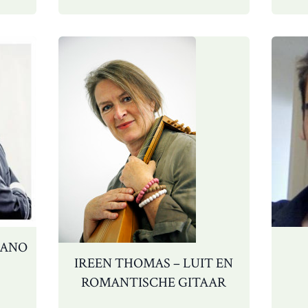
fortepianiste
IANO
IREEN THOMAS – LUIT EN
ROMANTISCHE GITAAR
amiel
Boomsma