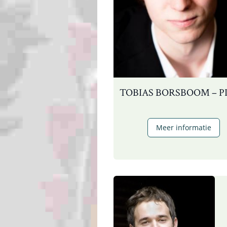
TOBIAS BORSBOOM – P
T
Meer informatie
B
–
p