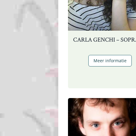
CARLA GENCHI – SOP
C
Meer informatie
G
–
s