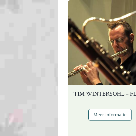
TIM WINTERSOHL – F
T
Meer informatie
W
–
f