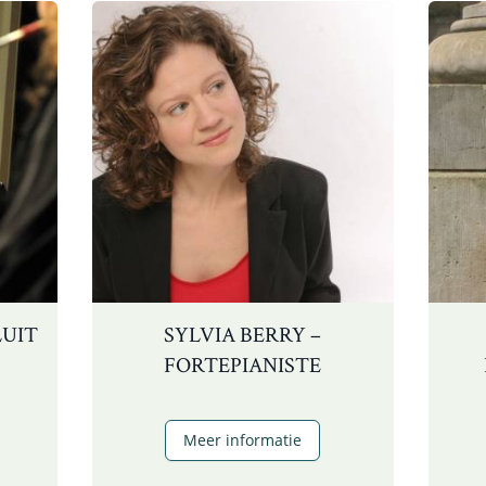
LUIT
SYLVIA BERRY –
FORTEPIANISTE
im
intersohl
Sylvia
Meer informatie
Berry
luit
–