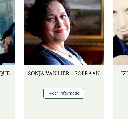
compositie
QUE
SONJA VAN LIER – SOPRAAN
IZ
Sonja
Meer informatie
van
he
Lier
lamenco
–
aroque
sopraan
rio