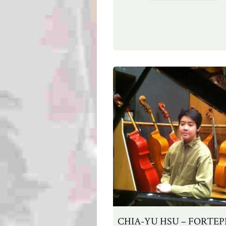
–
p
CHIA-YU HSU – FORTE