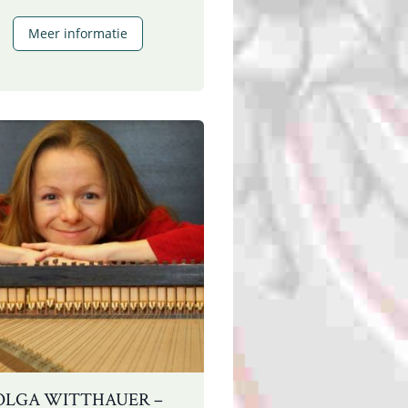
Andrew
Meer informatie
Meyer
–
klavecimbel
en
musicoloog
OLGA WITTHAUER –