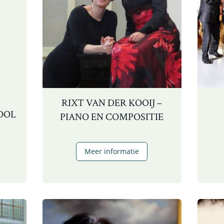
RIXT VAN DER KOOIJ –
IOOL
PIANO EN COMPOSITIE
imitry
Rixt
Meer informatie
vanov
van
der
iool
Kooij
–
piano
en