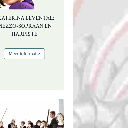
KATERINA LEVENTAL:
MEZZO-SOPRAAN EN
HARPISTE
Ekaterina
Meer informatie
Levental:
mezzo-
sopraan
en
harpiste