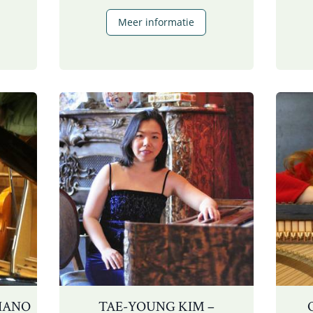
Ireen
Meer informatie
iano
Thomas
–
luit
en
romantische
gitaar
PIANO
TAE-YOUNG KIM –